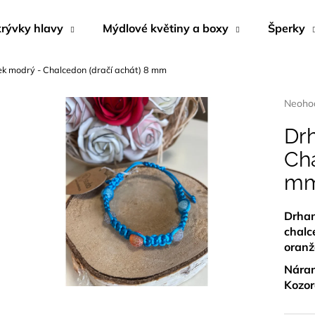
rývky hlavy
Mýdlové květiny a boxy
Šperky
k modrý - Chalcedon (dračí achát) 8 mm
Co potřebujete najít?
Průmě
Neoho
hodnoc
produk
Dr
HLEDAT
je
Cha
0,0
z
m
5
Doporučujeme
hvězdi
D
r
han
chalc
oranž
Náram
Kozor
KRÉM DO SOLÁRIA - DARK SUNSHINE
NÁUŠNICE Z M