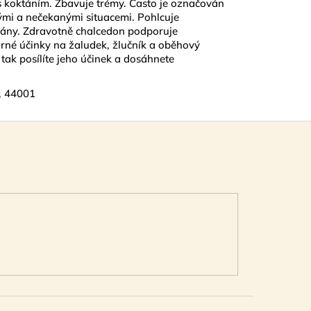
y s koktáním. Zbavuje trémy. Často je označován
mi a nečekanými situacemi. Pohlcuje
 rány. Zdravotně chalcedon podporuje
árné účinky na žaludek, žlučník a oběhový
 tak posílíte jeho účinek a dosáhnete
, 44001