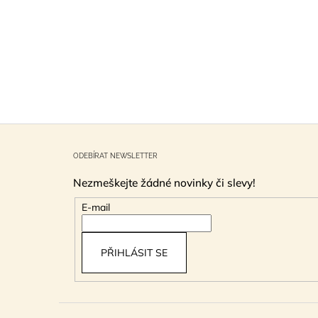
Z
á
ODEBÍRAT NEWSLETTER
p
Nezmeškejte žádné novinky či slevy!
a
t
E-mail
í
PŘIHLÁSIT SE