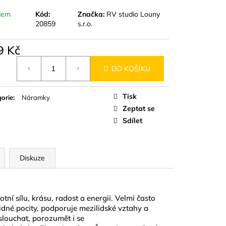
D
dem
Kód:
Značka:
RV studio Louny
20859
s.r.o.
9 Kč
á
DO KOŠÍKU
Tisk
orie
:
Náramky
Zeptat se
Sdílet
Diskuze
tní sílu, krásu, radost a energii. Velmi často
idné pocity, podporuje mezilidské vztahy a
slouchat, porozumět i se