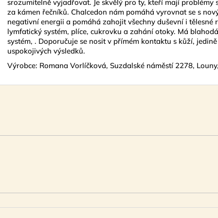
srozumitelně vyjadřovat. Je skvělý pro ty, kteří mají problém
za kámen řečníků. Chalcedon nám pomáhá vyrovnat se s nový
negativní energii a pomáhá zahojit všechny duševní i tělesné
lymfatický systém, plíce, cukrovku a zahání otoky. Má blahod
systém, . Doporučuje se nosit v přímém kontaktu s kůží, jedině
uspokojivých výsledků.
Výrobce: Romana Vorlíčková, Suzdalské náměstí 2278, Louny