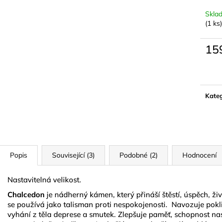
15 ML
NATURAL GOL
Skla
74 Kč
299 Kč
(1 ks)
15
Měrn
cena:
Kateg
Popis
Související (3)
Podobné (2)
Hodnocení
Nastavitelná velikost.
Chalcedon
je
nádherný kámen, který přináší štěstí, úspěch, živo
se používá jako talisman proti nespokojenosti. Navozuje pokl
vyhání z těla deprese a smutek. Zlepšuje paměť, schopnost na