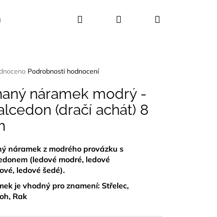
Hledat
Přihlášení
Nákupní
Kosmetika
Dekorace
Dárkové sady
košík
rné
dnoceno
Podrobnosti hodnocení
ení
tu
haný náramek modrý -
lcedon (dračí achát) 8
m
ček.
ý náramek z modrého provázku s
edonem (ledové modré, ledové
ové, ledové šedé).
ek je vhodný pro znamení: Střelec,
oh, Rak
UŠLE ABALONA