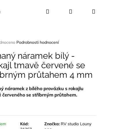
Hledat
Přihlášení
Nákupní
Kosmetika
Dekorace
Dárkové sady
košík
rné
dnoceno
Podrobnosti hodnocení
ení
tu
aný náramek bílý -
kajl tmavě červené se
říbrným průtahem 4 mm
ček.
ý náramek z bílého provázku s rokajlu
 červeného se stříbrným průtahem.
dem
Kód:
Značka:
RV studio Louny
UŠLE ABALONA