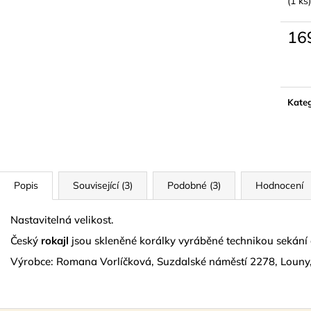
(1 ks)
LYMFODREN 30G
NATURAL GOL
159 Kč
299 Kč
16
Měrn
cena:
Kateg
Popis
Související (3)
Podobné (3)
Hodnocení
Nastavitelná velikost.
Český
rokajl
jsou skleněné korálky vyráběné technikou sekání 
Výrobce: Romana Vorlíčková, Suzdalské náměstí 2278, Louny