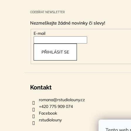
Z
á
ODEBÍRAT NEWSLETTER
p
Nezmeškejte žádné novinky či slevy!
a
t
E-mail
í
PŘIHLÁSIT SE
Kontakt
romana
@
rstudiolouny.cz
+420 775 909 074
Facebook
rstudiolouny
Tento web p