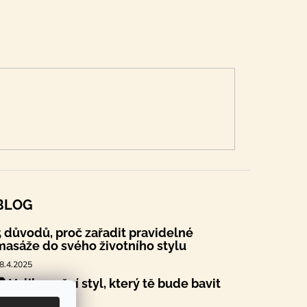
BLOG
5 důvodů, proč zařadit pravidelné
masáže do svého životního stylu
8.4.2025
🐣 Velikonoční styl, který tě bude bavit
.4.2025