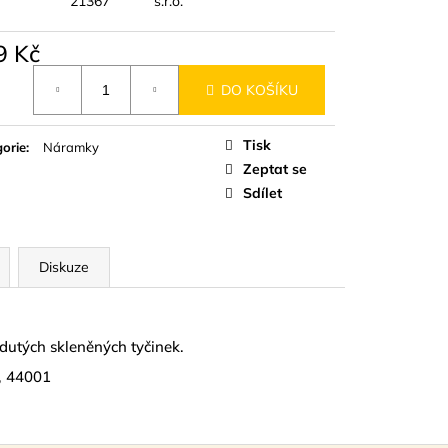
21367
s.r.o.
D
9 Kč
á
DO KOŠÍKU
Tisk
orie
:
Náramky
Zeptat se
Sdílet
Diskuze
dutých skleněných tyčinek.
, 44001