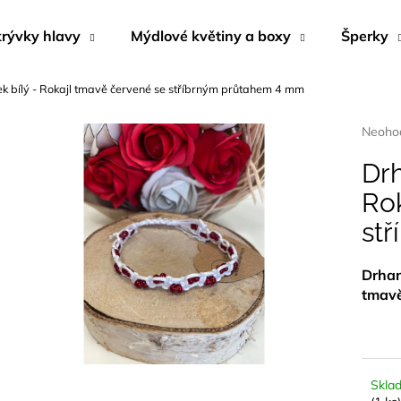
rývky hlavy
Mýdlové květiny a boxy
Šperky
 bílý - Rokajl tmavě červené se stříbrným průtahem 4 mm
Co potřebujete najít?
Průmě
Neoho
hodnoc
produk
Drh
HLEDAT
je
Ro
0,0
z
st
5
Doporučujeme
hvězdi
Drhan
tmavě
Skla
BYLINNÝ PORCOVANÝ ČAJ
NÁUŠNICE Z M