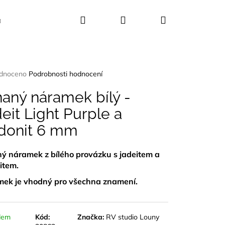
Hledat
Přihlášení
Nákupní
Kosmetika
Dekorace
Dárkové sady
košík
rné
dnoceno
Podrobnosti hodnocení
ení
tu
aný náramek bílý -
eit Light Purple a
donit 6 mm
ček.
ý náramek z bílého provázku s jadeitem a
item.
ek je vhodný pro všechna znamení.
dem
Kód:
Značka:
RV studio Louny
CE 25 KVĚTŮ