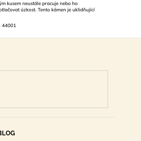
akým kusem neustále pracuje nebo ho
otlačovat úzkost. Tento kámen je uklidňující
, 44001
BLOG