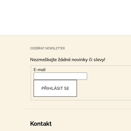
Z
á
ODEBÍRAT NEWSLETTER
p
Nezmeškejte žádné novinky či slevy!
a
t
E-mail
í
PŘIHLÁSIT SE
Kontakt