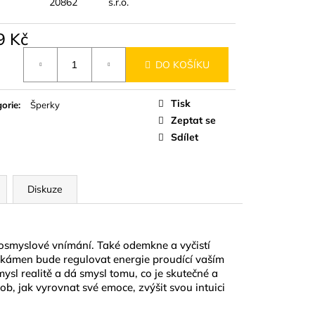
20862
s.r.o.
9 Kč
á
DO KOŠÍKU
Tisk
orie
:
Šperky
Zeptat se
Sdílet
Diskuze
imosmyslové vnímání. Také odemkne a vyčistí
 kámen bude regulovat energie proudící vaším
mysl realitě a dá smysl tomu, co je skutečné a
sob, jak vyrovnat své emoce, zvýšit svou intuici