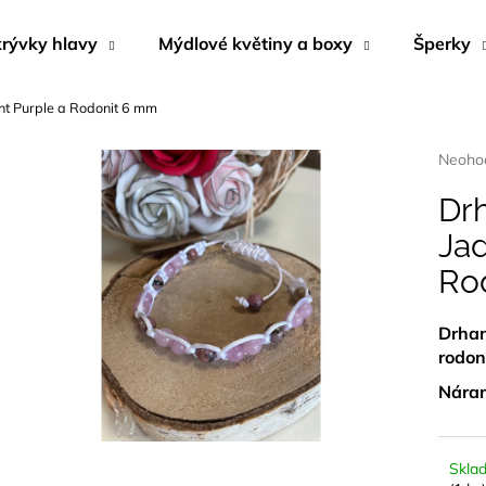
rývky hlavy
Mýdlové květiny a boxy
Šperky
ght Purple a Rodonit 6 mm
Co potřebujete najít?
Průmě
Neoho
hodnoc
produk
Drh
HLEDAT
je
Jad
0,0
z
Ro
5
Doporučujeme
hvězdi
Drhan
rodon
Náram
Skla
NÁUŠNICE Z MUŠLE ABALONA
MÝDLOVÁ KYTI