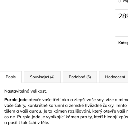
NATURAL GOLD
(1 ks)
790 Kč
299 Kč
28
Měrn
cena:
Kateg
Popis
Související (4)
Podobné (6)
Hodnocení
Nastavitelná velikost.
Purple Jade
otevře vaše třetí oko a zlepší vaše sny, vize a m
vaše čakry, konkrétně korunní a zemské hvězdné čakry.
Tento
tělem a vaší aurou. Je to kámen rozlišování, který otevře vaši 
co ne. Purple Jade je vynikající kámen pro ty, kteří hledají způ
a posílit tok čchi v těle.