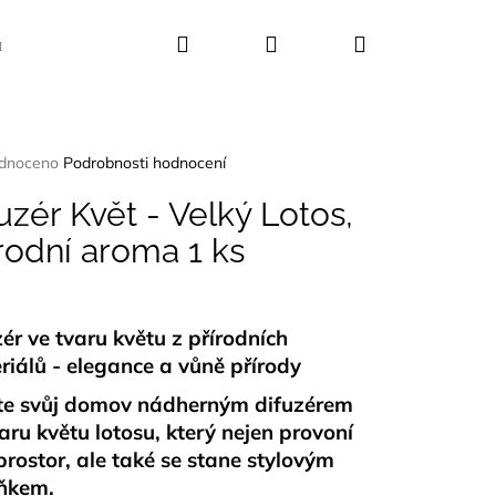
Hledat
Přihlášení
Nákupní
Kosmetika
Dekorace
Dárkové sady
košík
rné
dnoceno
Podrobnosti hodnocení
ení
tu
uzér Květ - Velký Lotos,
rodní aroma 1 ks
ček.
ér ve tvaru květu z přírodních
riálů - elegance a vůně přírody
te svůj domov nádherným difuzérem
aru květu lotosu, který nejen provoní
prostor, ale také se stane stylovým
UŠLE ABALONA
ňkem.