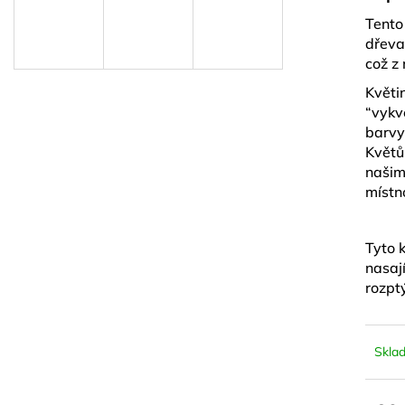
LYMFODREN 30G
NATURAL GOL
Tento
159 Kč
299 Kč
dřev
což z 
Květi
“vykv
barvy
Květů
našim
místno
Tyto 
nasaj
rozptý
Skla