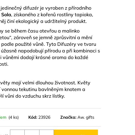
D
 jedinečný difuzér je vyroben z přírodního
a
Sola
, získaného z kořenů rostliny tapioka,
něj činí ekologický a udržitelný produkt.
ny se během času otevřou a malinko
etou“, zároveň se jemně zprůsvitní a mění
 podle použité vůně. Tyto Difuzéry ve tvaru
 úžasně napodobují přírodu a při kombinaci s
i vůněmi dodají krásné aroma do každé
sti.
květy mají velmi dlouhou životnost. Květy
í vonnou tekutinu bavlněným knotem a
lí vůni do vzduchu skrz lístky.
dem
(4 ks)
Kód:
23926
Značka:
Aw. gifts