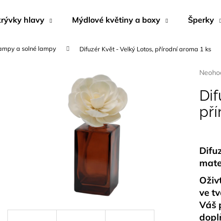
rývky hlavy
Mýdlové květiny a boxy
Šperky
ampy a solné lampy
Difuzér Květ - Velký Lotos, přírodní aroma 1 ks
Co potřebujete najít?
Průmě
Neoho
hodnoc
produk
Dif
HLEDAT
je
pří
0,0
z
5
Doporučujeme
hvězdi
Difuz
mate
Oživ
ve tv
Váš 
BYLINNÝ PORCOVANÝ ČAJ
NÁUŠNICE Z M
dopl