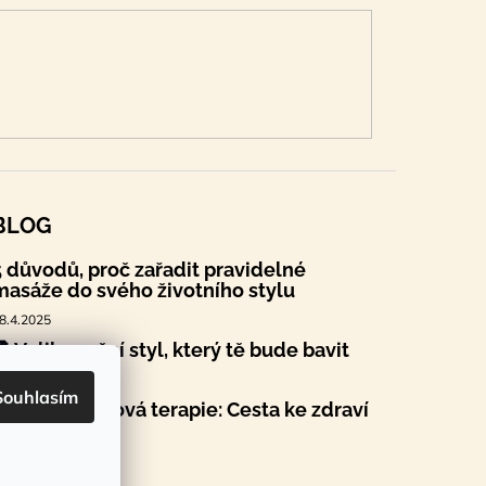
BLOG
5 důvodů, proč zařadit pravidelné
masáže do svého životního stylu
8.4.2025
🐣 Velikonoční styl, který tě bude bavit
.4.2025
Souhlasím
Sauna a saunová terapie: Cesta ke zdraví
a pohodě
4.2.2025