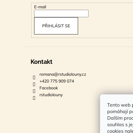
t
E-mail
í
PŘIHLÁSIT SE
Kontakt
romana
@
rstudiolouny.cz
+420 775 909 074
Facebook
rstudiolouny
Tento web p
pomáhají po
Dalším pro
souhlas s j
cookies na