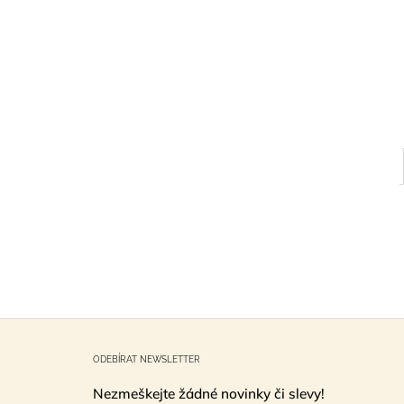
Z
á
ODEBÍRAT NEWSLETTER
p
Nezmeškejte žádné novinky či slevy!
a