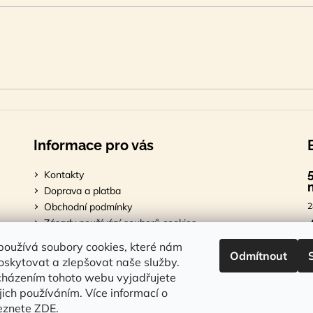
Informace pro vás
Kontakty
Doprava a platba
Obchodní podmínky
2
Zásady používání souborů cookies
Podmínky ochrany osobních údajů
7
oužívá soubory cookies, které nám
Odmítnout
skytovat a zlepšovat naše služby.
cházením tohoto webu vyjadřujete
ejich používáním. Více informací o
1
leznete
ZDE
.