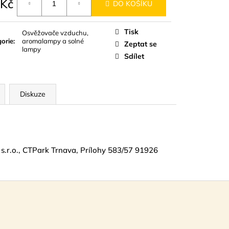
 Kč
DO KOŠÍKU
á
Tisk
Osvěžovače vzduchu,
orie
:
aromalampy a solné
Zeptat se
lampy
Sdílet
Diskuze
s.r.o., CTPark Trnava, Prílohy 583/57 91926