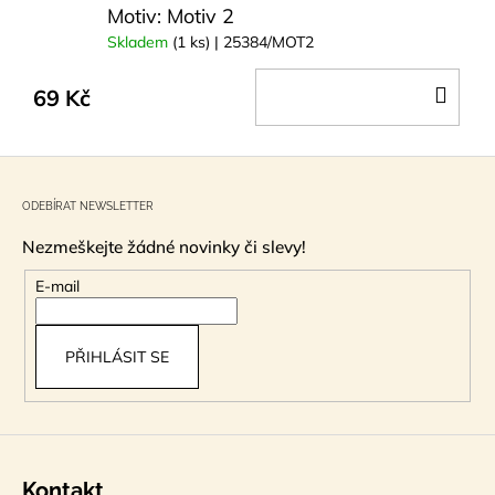
Motiv: Motiv 2
Skladem
(1 ks)
| 25384/MOT2
DO
69 Kč
KOŠ
Z
á
ODEBÍRAT NEWSLETTER
p
Nezmeškejte žádné novinky či slevy!
a
t
E-mail
í
PŘIHLÁSIT SE
Kontakt