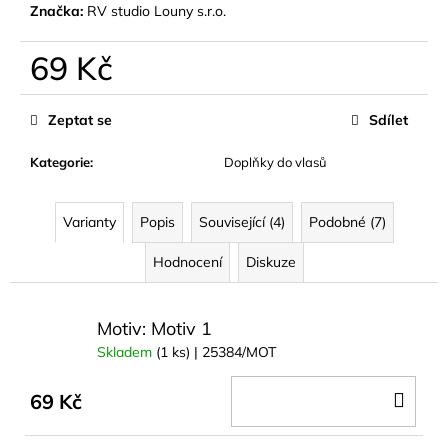
č
Značka:
RV studio Louny s.r.o.
u
j
69 Kč
e
m
Měrná
cena:
e
Zeptat se
Sdílet
Kategorie
:
Doplňky do vlasů
NÁUŠNICE
Z
MUŠLE
Varianty
Popis
Související (4)
Podobné (7)
ABALONA
NATURAL
GOLD
Hodnocení
Diskuze
299
Kč
Motiv: Motiv 1
Skladem
(1 ks)
| 25384/MOT
DO
69 Kč
KOŠ