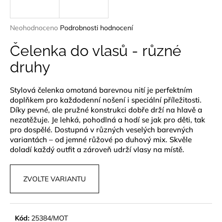
a
j
Průměrné
Neohodnoceno
Podrobnosti hodnocení
í
hodnocení
produktu
Čelenka do vlasů - různé
t
je
?
druhy
0,0
z
5
Stylová čelenka omotaná barevnou nití je perfektním
hvězdiček.
doplňkem pro každodenní nošení i speciální příležitosti.
Díky pevné, ale pružné konstrukci dobře drží na hlavě a
HLEDAT
nezatěžuje. Je lehká, pohodlná a hodí se jak pro děti, tak
pro dospělé. Dostupná v různých veselých barevných
variantách – od jemné růžové po duhový mix. Skvěle
doladí každý outfit a zároveň udrží vlasy na místě.
D
o
ZVOLTE VARIANTU
p
o
r
u
Kód:
25384/MOT