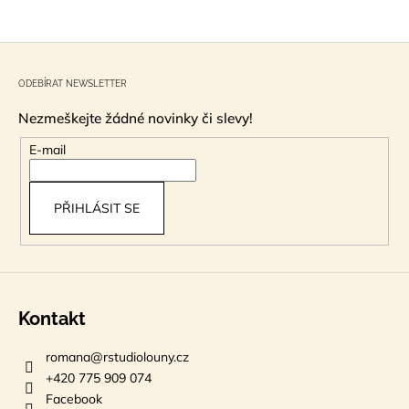
Z
á
ODEBÍRAT NEWSLETTER
p
Nezmeškejte žádné novinky či slevy!
a
t
E-mail
í
PŘIHLÁSIT SE
Kontakt
romana
@
rstudiolouny.cz
+420 775 909 074
Facebook