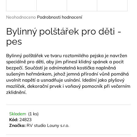
a
j
Průměrné
Neohodnoceno
Podrobnosti hodnocení
í
hodnocení
produktu
Bylinný polštářek pro děti -
t
je
?
pes
0,0
z
5
Bylinný polštářek ve tvaru roztomilého pejska je navržen
hvězdiček.
speciálně pro děti, aby jim přinesl klidný spánek a pocit
bezpečí. Součástí je odnímatelná kostička naplněná
HLEDAT
sušeným heřmánkem, jehož jemná přírodní vůně pomáhá
uvolnit napětí a usnadňuje usínání. Ideální jako plyšový
mazlíček, dekorační prvek i voňavý pomocník při večerním
zklidnění.
D
o
p
Skladem
(1 ks)
o
Kód:
24823
r
Značka:
RV studio Louny s.r.o.
u