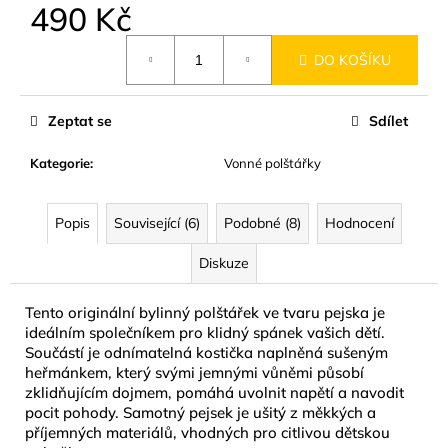
č
490 Kč
u
Měrná
j
DO KOŠÍKU
cena:
e
m
e
Zeptat se
Sdílet
Kategorie
:
Vonné polštářky
KRÉM
DO
SOLÁRIA
-
Popis
Související (6)
Podobné (8)
Hodnocení
DARK
SUNSHINE
Diskuze
15
ML
Tento originální bylinný polštářek ve tvaru pejska je
74
ideálním společníkem pro klidný spánek vašich dětí.
Kč
Součástí je odnímatelná kostička naplněná sušeným
heřmánkem, který svými jemnými vůněmi působí
zklidňujícím dojmem, pomáhá uvolnit napětí a navodit
pocit pohody. Samotný pejsek je ušitý z měkkých a
příjemných materiálů, vhodných pro citlivou dětskou