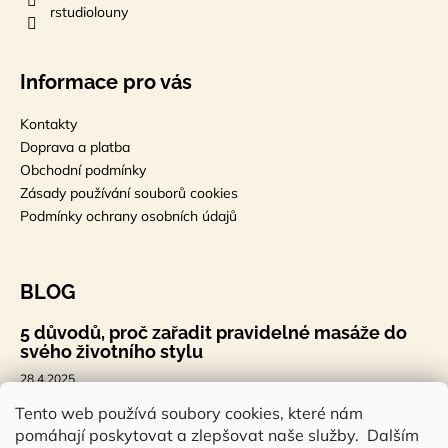
rstudiolouny
Informace pro vás
Kontakty
Doprava a platba
Obchodní podmínky
Zásady používání souborů cookies
Podmínky ochrany osobních údajů
BLOG
5 důvodů, proč zařadit pravidelné masáže do
svého životního stylu
28.4.2025
🐣 Velikonoční styl, který tě bude bavit
Tento web používá soubory cookies, které nám
pomáhají poskytovat a zlepšovat naše služby. Dalším
7.4.2025