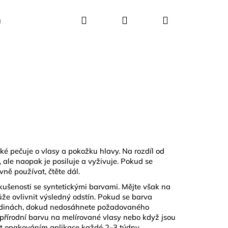
Hledat
Přihlášení
Nákupní
Kosmetika
Dekorace
Dárkové sady
košík
aké pečuje o vlasy a pokožku hlavy. Na rozdíl od
, ale naopak je posiluje a vyživuje. Pokud se
ně používat, čtěte dál.
zkušenosti se syntetickými barvami. Mějte však na
že ovlivnit výsledný odstín. Pokud se barva
 hodinách, dokud nedosáhnete požadovaného
 přírodní barvu na melírované vlasy nebo když jsou
CE 25 KVĚTŮ
at opakováním aplikace každé 2–3 týdny.