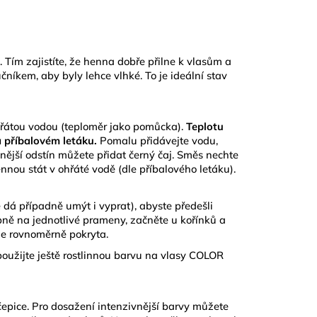
Tím zajistíte, že henna dobře přilne k vlasům a
íkem, aby byly lehce vlhké. To je ideální stav
řátou vodou (
teploměr jako pomůcka
).
Teplotu
a příbalovém letáku.
Pomalu přidávejte vodu,
nější odstín můžete přidat černý čaj. Směs nechte
nou stát v ohřáté vodě (dle příbalového letáku).
 dá případně umýt i vyprat), abyste předešli
ně na jednotlivé prameny, začněte u kořínků a
je rovnoměrně pokryta.
oužijte ještě
rostlinnou barvu na vlasy COLOR
čepice. Pro dosažení intenzivnější barvy můžete