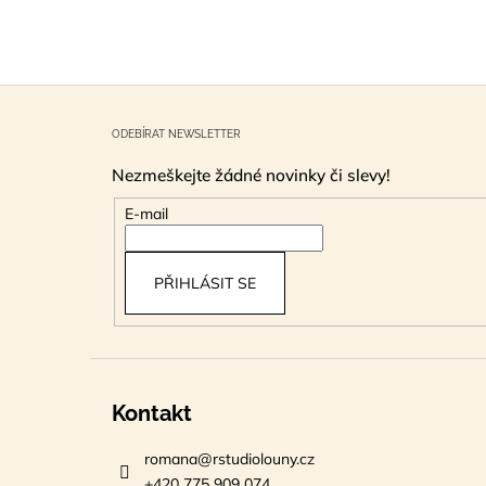
Z
á
ODEBÍRAT NEWSLETTER
p
Nezmeškejte žádné novinky či slevy!
a
t
E-mail
í
PŘIHLÁSIT SE
Kontakt
romana
@
rstudiolouny.cz
+420 775 909 074