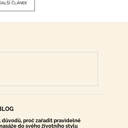
DALŠÍ ČLÁNEK
BLOG
5 důvodů, proč zařadit pravidelné
masáže do svého životního stylu