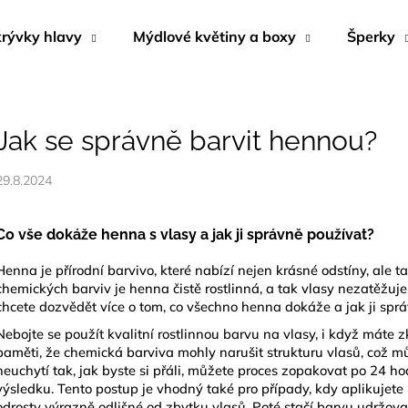
rývky hlavy
Mýdlové květiny a boxy
Šperky
Co potřebujete najít?
Jak se správně barvit hennou?
HLEDAT
29.8.2024
Co vše dokáže henna s vlasy a jak ji správně používat?
Doporučujeme
Henna je přírodní barvivo, které nabízí nejen krásné odstíny, ale t
chemických barviv je henna čistě rostlinná, a tak vlasy nezatěžuje
chcete dozvědět více o tom, co všechno henna dokáže a jak ji správ
Nebojte se použít kvalitní
rostlinnou barvu na vlasy
, i když máte 
paměti, že chemická barviva mohly narušit strukturu vlasů, což mů
neuchytí tak, jak byste si přáli, můžete proces zopakovat po 24
výsledku. Tento postup je vhodný také pro případy, kdy aplikujete
NÁUŠNICE Z MUŠLE ABALONA
MÝDLOVÁ KYTI
odrosty výrazně odlišné od zbytku vlasů. Poté stačí barvu udržov