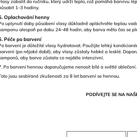
vlasy zabalit do ručníku, který udrží teplo, což pomáhá barvivu l
působit 1–3 hodiny.
5. Oplachování henny
Po uplynutí doby působení vlasy důkladně opláchněte teplou vodo
šamponu alespoň po dobu 24–48 hodin, aby barva měla čas se plně
6. Péče po barvení
Po barvení je důležité vlasy hydratovat. Použijte lehký
kondicioné
barvení (po nějaké době), aby vlasy zůstaly hebké a lesklé. Doporu
šamponů, aby barva zůstala co nejdéle intenzivní.
7. Po barvení hennou doporučujeme nenosit bílé a světlé oblečení.
Toto jsou sesbírané zkušenosti za 8 let barvení se hennou.
PODÍVEJTE SE NA NA