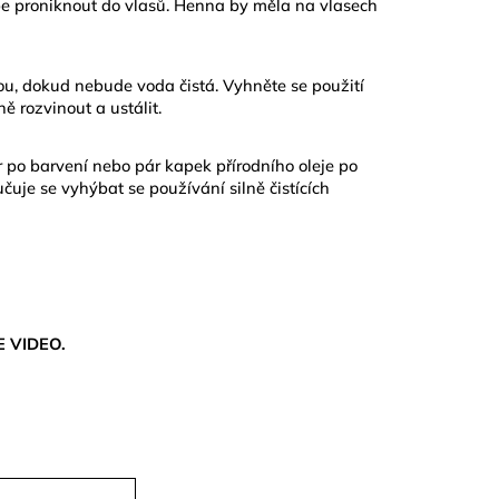
épe proniknout do vlasů. Henna by měla na vlasech
u, dokud nebude voda čistá. Vyhněte se použití
 rozvinout a ustálit.
r
po barvení nebo pár kapek
přírodního oleje
po
čuje se vyhýbat se používání silně čistících
ŠE
VIDEO
.