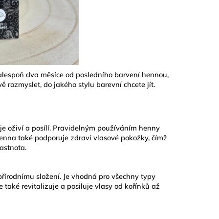
 alespoň dva měsíce od posledního barvení hennou,
 rozmyslet, do jakého stylu barevní chcete jít.
je oživí a posílí. Pravidelným používáním henny
. Henna také podporuje zdraví vlasové pokožky, čímž
astnota.
tě přírodnímu složení. Je vhodná pro všechny typy
 také revitalizuje a posiluje vlasy od kořínků až