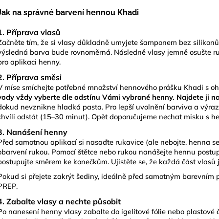
Jak na správné barvení hennou Khadi
1. Příprava vlasů
Začněte tím, že si vlasy důkladně umyjete šamponem bez silikonů. 
výsledná barva bude rovnoměrná. Následně vlasy jemně osušte ručn
pro aplikaci henny.
2. Příprava směsi
V míse smíchejte potřebné množství hennového prášku Khadi s oh
vody vždy vyberte dle odstínu Vámi vybrané henny. Najdete ji n
dokud nevznikne hladká pasta. Pro lepší uvolnění barviva a výraz
chvíli odstát (15–30 minut). Opět doporučujeme nechat misku s hen
3. Nanášení henny
Před samotnou aplikací si nasaďte rukavice (ale nebojte, henna se
obarvení rukou. Pomocí štětce nebo rukou nanášejte hennu postup
postupujte směrem ke konečkům. Ujistěte se, že každá část vlasů 
Pokud si přejete zakrýt šediny, ideálně před samotným barevním p
PREP
.
4. Zabalte vlasy a nechte působit
Po nanesení henny vlasy zabalte do igelitové fólie nebo plastové 