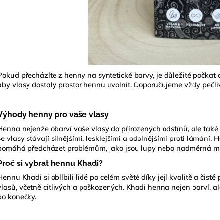
Pokud přecházíte z henny na syntetické barvy, je důležité počkat
aby vlasy dostaly prostor hennu uvolnit. Doporučujeme vždy pečlivě
Výhody henny pro vaše vlasy
Henna nejenže obarví vaše vlasy do přirozených odstínů, ale také 
se vlasy stávají silnějšími, lesklejšími a odolnějšími proti lámání
pomáhá předcházet problémům, jako jsou lupy nebo nadměrná m
Proč si vybrat hennu Khadi?
Hennu
Khadi
si oblíbili lidé po celém světě díky její kvalitě a čis
vlasů, včetně citlivých a poškozených. Khadi henna nejen barví, ale
po konečky.