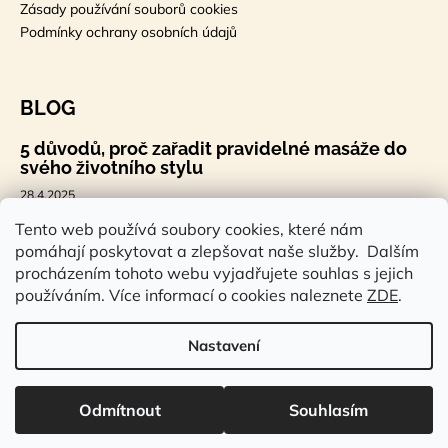
Zásady používání souborů cookies
Podmínky ochrany osobních údajů
BLOG
5 důvodů, proč zařadit pravidelné masáže do
svého životního stylu
28.4.2025
🐣 Velikonoční styl, který tě bude bavit
Tento web používá soubory cookies, které nám
pomáhají poskytovat a zlepšovat naše služby. Dalším
7.4.2025
procházením tohoto webu vyjadřujete souhlas s jejich
Sauna a saunová terapie: Cesta ke zdraví a
používáním. Více informací o cookies naleznete
ZDE
.
pohodě
14.2.2025
Nastavení
Vytvořil Shoptet
Odmítnout
Souhlasím
Copyright 2026
Rstudioeshop.cz
. Všechna práva vyhrazena.