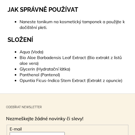
JAK SPRÁVNĚ POUŽÍVAT
Naneste tonikum na kosmetický tamponek a použijte k
dočištění pleti.
SLOŽENÍ
Aqua (Voda)
Bio Aloe Barbadensis Leaf Extract (Bio extrakt z listů
aloe vera)
Glycerin (Hydratační látka)
Panthenol (Pantenol)
Opuntia Ficus-Indica Stem Extract (Extrakt z opuncie)
Z
á
ODEBÍRAT NEWSLETTER
p
Nezmeškejte žádné novinky či slevy!
a
t
E-mail