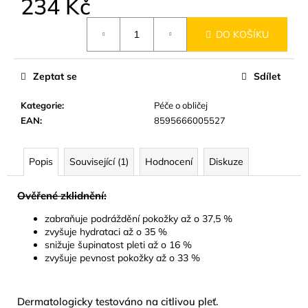
234 Kč
č
u
Měrná
j
DO KOŠÍKU
cena:
e
m
Zeptat se
Sdílet
e
Kategorie
:
Péče o obličej
BYLINNÝ
EAN
:
8595666005527
PORCOVANÝ
ČAJ
LYMFODREN
Popis
Související (1)
Hodnocení
Diskuze
30G
159
Kč
Ověřené zklidnění:
zabraňuje podráždění pokožky až o 37,5 %
zvyšuje hydrataci až o 35 %
snižuje šupinatost pleti až o 16 %
zvyšuje pevnost pokožky až o 33 %
Dermatologicky testováno na citlivou pleť.