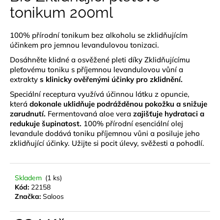
je
tonikum 200ml
a
0,0
z
j
5
100% přírodní tonikum bez alkoholu se zklidňujícím
í
hvězdiček.
účinkem pro jemnou levandulovou tonizaci.
t
Dosáhněte klidné a osvěžené pleti díky Zklidňujícímu
?
pleťovému toniku s příjemnou levandulovou vůní a
extrakty
s klinicky ověřenými účinky pro zklidnění.
Speciální receptura využívá účinnou látku z opuncie,
která
dokonale uklidňuje podrážděnou pokožku a snižuje
zarudnutí.
Fermentovaná aloe vera
zajišťuje hydrataci a
HLEDAT
redukuje šupinatost.
100% přírodní esenciální olej
levandule dodává toniku příjemnou vůni a posiluje jeho
zklidňující účinky. Užijte si pocit úlevy, svěžesti a pohodlí.
D
o
p
Skladem
(1 ks)
Kód:
22158
o
Značka:
Saloos
r
u