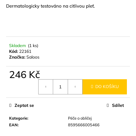
č
Dermatologicky testováno na citlivou pleť.
u
j
e
m
e
Skladem
(1 ks)
Kód:
22161
MÝDLO
Značka:
Saloos
KŘIŠŤÁLOVÉ
SPIRÁLOVÉ
RŮŽE
246 Kč
140G
89
Měrná
Kč
DO KOŠÍKU
cena:
Zeptat se
Sdílet
Kategorie
:
Péče o obličej
EAN
:
8595666005466