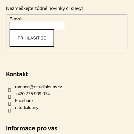
p
Nezmeškejte žádné novinky či slevy!
a
t
E-mail
í
PŘIHLÁSIT SE
Kontakt
romana
@
rstudiolouny.cz
+420 775 909 074
Facebook
rstudiolouny
Informace pro vás