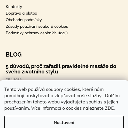
Kontakty
Doprava a platba
Obchodní podmínky
Zásady používání souborů cookies
Podmínky ochrany osobních údajů
BLOG
5 důvodů, proč zařadit pravidelné masáže do
svého životního stylu
28.4.2025
🐣 Velikonoční styl, který tě bude bavit
Tento web používá soubory cookies, které nám
pomáhají poskytovat a zlepšovat naše služby. Dalším
7.4.2025
procházením tohoto webu vyjadřujete souhlas s jejich
Sauna a saunová terapie: Cesta ke zdraví a
používáním. Více informací o cookies naleznete
ZDE
.
pohodě
14.2.2025
Nastavení