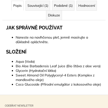
Popis
Související (1)
Podobné (1)
Hodnocení
Diskuze
JAK SPRÁVNĚ POUŽÍVAT
Naneste na navlhčenou pleť, jemně masírujte a
důkladně opláchněte.
SLOŽENÍ
Aqua (Voda)
Bio Aloe Barbadensis Leaf Juice (Bio šťáva z aloe vera)
Glycerin (Hydratační látka)
Sweet Almond Oil Polyglyceryl-4 Esters (Komplex z
mandlového oleje)
Coco Glucoside (Přírodní emulgátor z kokosového oleje)
Z
á
ODEBÍRAT NEWSLETTER