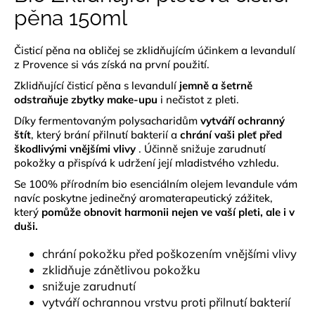
je
pěna 150ml
a
0,0
z
j
5
Čisticí pěna na obličej se zklidňujícím účinkem a levandulí
í
hvězdiček.
z Provence si vás získá na první použití.
t
Zklidňující čisticí pěna s levandulí
jemně a šetrně
?
odstraňuje zbytky make-upu
i nečistot z pleti.
Díky fermentovaným polysacharidům
vytváří ochranný
štít
, který brání přilnutí bakterií a
chrání vaši pleť před
škodlivými vnějšími vlivy
. Účinně snižuje zarudnutí
pokožky a přispívá k udržení její mladistvého vzhledu.
HLEDAT
Se 100% přírodním bio esenciálním olejem levandule vám
navíc poskytne jedinečný aromaterapeutický zážitek,
který
pomůže obnovit harmonii nejen ve vaší pleti, ale i v
D
duši.
o
chrání pokožku před poškozením vnějšími vlivy
p
zklidňuje zánětlivou pokožku
o
snižuje zarudnutí
r
u
vytváří ochrannou vrstvu proti přilnutí bakterií