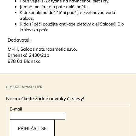
Používejte 1-2x týdně na navlhčenou pleť i rty.
Jemně masírujte a poté opláchněte.
K dokonalému dočištění použijte květinovou vodu
Saloos.
K další péči použijte anti-age pleťový olej Saloos® Bio
královská péče
Dodavatel:
M+H, Saloos naturcosmetic s.r.o.
Brněnská 2430/21b
678 01 Blansko
Z
á
ODEBÍRAT NEWSLETTER
p
Nezmeškejte žádné novinky či slevy!
a
t
E-mail
í
PŘIHLÁSIT SE