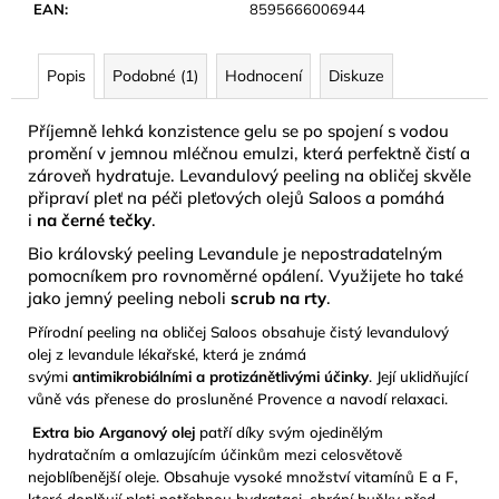
č
EAN
:
8595666006944
u
j
e
Popis
Podobné (1)
Hodnocení
Diskuze
m
e
Příjemně lehká konzistence gelu se po spojení s vodou
promění v jemnou mléčnou emulzi, která perfektně čistí a
zároveň hydratuje. Levandulový peeling na obličej skvěle
NÁUŠNICE
připraví pleť na péči pleťových olejů Saloos a pomáhá
Z
i
na černé tečky
.
MUŠLE
ABALONA
Bio královský peeling Levandule je nepostradatelným
NATURAL
pomocníkem pro rovnoměrné opálení. Využijete ho také
GOLD
jako jemný peeling neboli
scrub na rty
.
299
Přírodní peeling na obličej Saloos obsahuje čistý levandulový
Kč
olej z levandule lékařské, která je známá
svými
antimikrobiálními a protizánětlivými účinky
. Její uklidňující
vůně vás přenese do prosluněné Provence a navodí relaxaci.
Extra bio Arganový olej
patří díky svým ojedinělým
hydratačním a omlazujícím účinkům mezi celosvětově
nejoblíbenější oleje. Obsahuje vysoké množství vitamínů E a F,