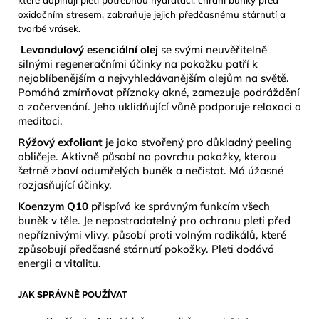
které doplňují pleti potřebnou hydrataci, chrání buňky před
oxidačním stresem, zabraňuje jejich předčasnému stárnutí a
tvorbě vrásek.
Levandulový esenciální olej
se svými neuvěřitelně
silnými regeneračními účinky na pokožku patří k
nejoblíbenějším a nejvyhledávanějším olejům na světě.
Pomáhá zmírňovat příznaky akné, zamezuje podráždění
a začervenání. Jeho uklidňující vůně podporuje relaxaci a
meditaci.
Rýžový exfoliant
je jako stvořený pro důkladný peeling
obličeje. Aktivně působí na povrchu pokožky, kterou
šetrně zbaví odumřelých buněk a nečistot. Má úžasné
rozjasňující účinky.
Koenzym Q10
přispívá ke správným funkcím všech
buněk v těle. Je nepostradatelný pro ochranu pleti před
nepříznivými vlivy, působí proti volným radikálů, které
způsobují předčasné stárnutí pokožky. Pleti dodává
energii a vitalitu.
JAK SPRÁVNĚ POUŽÍVAT