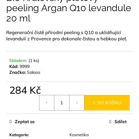
je
peeling Argan Q10 levandule
a
0,0
z
j
20 ml
5
í
hvězdiček.
t
Regenerační čistě přírodní peeling s Q10 a uklidňující
?
levandulí z Provence pro dokonale čistou a hebkou pleť.
Skladem
(1 ks)
Kód:
9999
HLEDAT
Značka:
Saloos
284 Kč
Měrná
D
DO KOŠÍKU
cena:
o
p
o
Zeptat se
Sdílet
r
u
Kategorie
:
Kosmetika