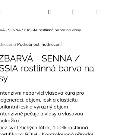
Hledat
Přihlášení
Nákupní
Kosmetika
Dekorace
Dárkové sady
 - SENNA / CASSIA rostlinná barva na vlasy
košík
rné
dnoceno
Podrobnosti hodnocení
ení
tu
ZBARVÁ - SENNA /
SIA rostlinná barva na
sy
ček.
intenzivní nebarvicí vlasová kúra pro
regeneraci, objem, lesk a elasticitu
brilantní lesk a výrazný objem
intenzivně pečuje o vlasy a vlasovou
pokožku
bez syntetických látek, 100% rostlinná
UŠLE ABALONA
certifikace: BDIH - Kontrolovaná přírodní