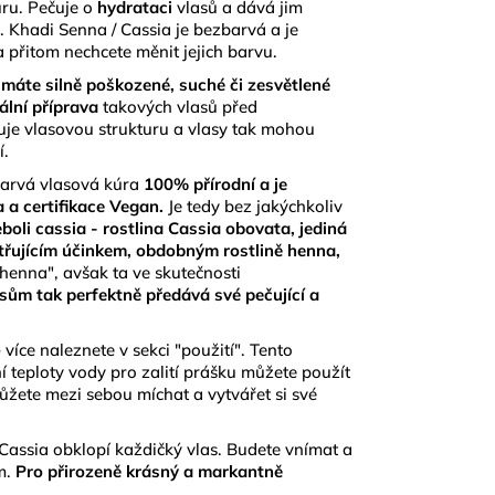
ru. Pečuje o
hydrataci
vlasů a dává jim
. Khadi Senna / Cassia je bezbarvá a je
 přitom nechcete měnit jejich barvu.
m máte silně poškozené, suché či zesvětlené
ální příprava
takových vlasů před
uje vlasovou strukturu a vlasy tak mohou
í.
zbarvá vlasová kúra
100% přírodní a je
 a certifikace Vegan.
Je tedy bez jakýchkoliv
boli cassia - rostlina Cassia obovata, jediná
šetřujícím účinkem, obdobným rostlině henna,
 henna", avšak ta ve skutečnosti
sům tak perfektně předává své pečující a
více naleznete v sekci "použití". Tento
 teploty vody pro zalití prášku můžete použít
ůžete mezi sebou míchat a vytvářet si své
 Cassia obklopí každičký vlas. Budete vnímat a
m.
Pro přirozeně krásný a markantně