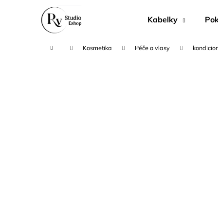
K
Přejít
na
o
Kabelky
Pok
obsah
Zpět
Zpět
š
do
do
í
Domů
Kosmetika
Péče o vlasy
kondicio
k
obchodu
obchodu
P
o
s
t
r
a
n
n
í
p
a
n
MÝDLO KŘIŠŤÁLOVÉ SPIRÁLOVÉ RŮŽE
e