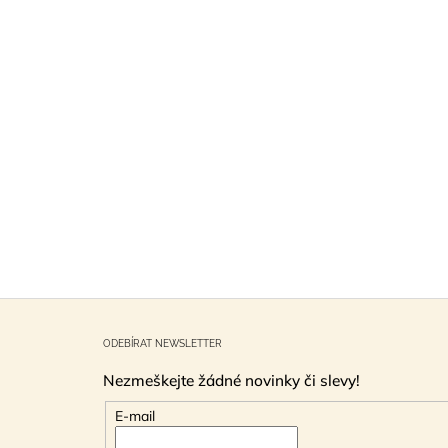
Z
á
ODEBÍRAT NEWSLETTER
p
Nezmeškejte žádné novinky či slevy!
a
t
E-mail
í