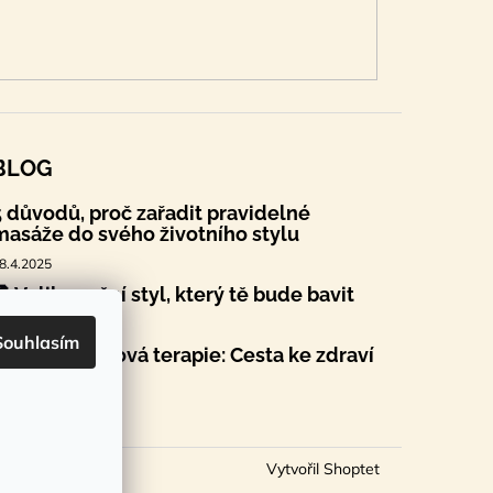
BLOG
5 důvodů, proč zařadit pravidelné
masáže do svého životního stylu
8.4.2025
🐣 Velikonoční styl, který tě bude bavit
.4.2025
Souhlasím
Sauna a saunová terapie: Cesta ke zdraví
a pohodě
4.2.2025
Vytvořil Shoptet