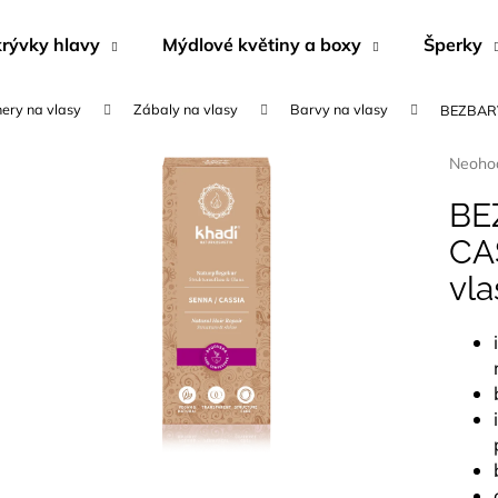
rývky hlavy
Mýdlové květiny a boxy
Šperky
nery na vlasy
Zábaly na vlasy
Barvy na vlasy
BEZBARVÁ
Co potřebujete najít?
Průmě
Neoho
hodnoc
produk
BE
HLEDAT
je
CAS
0,0
z
vla
5
Doporučujeme
hvězdi
KRÉM DO SOLÁRIA - DARK SUNSHINE
NÁUŠNICE Z M