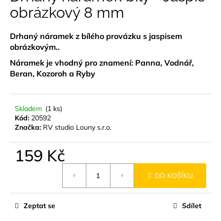
je
obrázkový 8 mm
a
0,0
z
j
5
í
Drhaný náramek z bílého provázku s jaspisem
hvězdiček.
obrázkovým..
t
?
Náramek je vhodný pro znamení: Panna, Vodnář,
Beran, Kozoroh a Ryby
Skladem
(1 ks)
HLEDAT
Kód:
20592
Značka:
RV studio Louny s.r.o.
159 Kč
D
Měrná
o
DO KOŠÍKU
cena:
p
o
r
Zeptat se
Sdílet
u