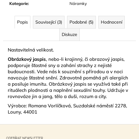
č
Kategorie
:
Náramky
u
j
e
Popis
Související (3)
Podobné (5)
Hodnocení
m
Diskuze
e
Nastavitelná velikost.
MÝDLOVÁ
KYTICE
Obrázkový jaspis
, nebo-li krajinný, či obrazový jaspis,
25
podporuje šťastné sny a zahání strachy z nejisté
KVĚTŮ
budoucnosti. Vede nás k souznění s přírodou a v noci
790
navozuje šťastné snění. Zdravotně pomáhá při alergiích
Kč
a posiluje imunitu. Obrázkový jaspis se využívá také při
rituálech plodnosti a naplnění sexuální touhy. Udržuje v
rovnováze jin a jang, tělo a duši, rozum a city.
Výrobce: Romana Vorlíčková, Suzdalské náměstí 2278,
Louny, 44001
Z
á
ODEBÍRAT NEWSLETTER