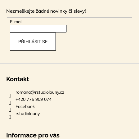
p
Nezmeškejte žádné novinky či slevy!
a
t
E-mail
í
PŘIHLÁSIT SE
Kontakt
romana
@
rstudiolouny.cz
+420 775 909 074
Facebook
rstudiolouny
Informace pro vás