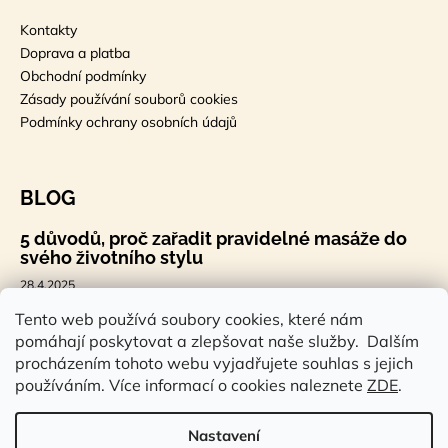
Kontakty
Doprava a platba
Obchodní podmínky
Zásady používání souborů cookies
Podmínky ochrany osobních údajů
BLOG
5 důvodů, proč zařadit pravidelné masáže do
svého životního stylu
28.4.2025
🐣 Velikonoční styl, který tě bude bavit
Tento web používá soubory cookies, které nám
pomáhají poskytovat a zlepšovat naše služby. Dalším
7.4.2025
procházením tohoto webu vyjadřujete souhlas s jejich
Sauna a saunová terapie: Cesta ke zdraví a
používáním. Více informací o cookies naleznete
ZDE
.
pohodě
14.2.2025
Nastavení